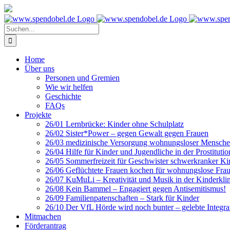
Zum
Inhalt
springen
Suche
nach:
Home
Über uns
Personen und Gremien
Wie wir helfen
Geschichte
FAQs
Projekte
26/01 Lernbrücke: Kinder ohne Schulplatz
26/02 Sister*Power – gegen Gewalt gegen Frauen
26/03 medizinische Versorgung wohnungsloser Mensch
26/04 Hilfe für Kinder und Jugendliche in der Prostitutio
26/05 Sommerfreizeit für Geschwister schwerkranker Ki
26/06 Geflüchtete Frauen kochen für wohnungslose Fra
26/07 KuMuLi – Kreativität und Musik in der Kinderkli
26/08 Kein Bammel – Engagiert gegen Antisemitismus!
26/09 Familienpatenschaften – Stark für Kinder
26/10 Der VfL Hörde wird noch bunter – gelebte Integra
Mitmachen
Förderantrag