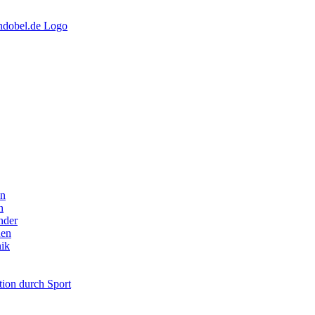
en
n
nder
uen
nik
tion durch Sport