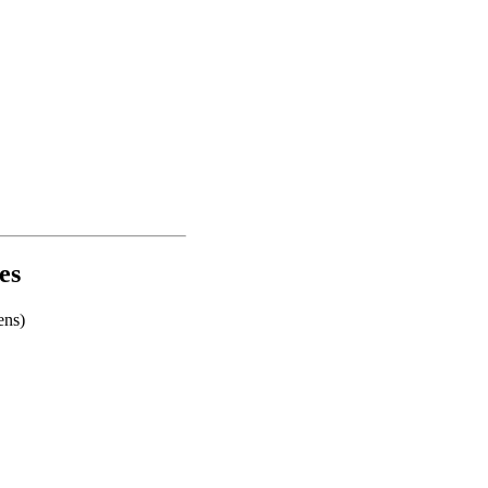
es
ens)