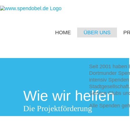
Zum
Inhalt
springen
HOME
ÜBER UNS
P
Seit 2001 haben 
Dortmunder Spend
intensiv Spenden 
Stadtgesellschaf
Wie wir helfen
Service Clubs un
Alle Spenden gehe
Die Projektförderung