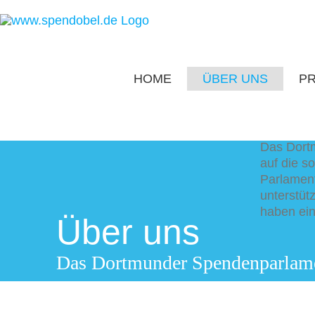
Zum
Inhalt
springen
HOME
ÜBER UNS
P
Das Dort
auf die so
Parlament
unterstüt
haben ein
Über uns
Das Dortmunder Spendenparlam