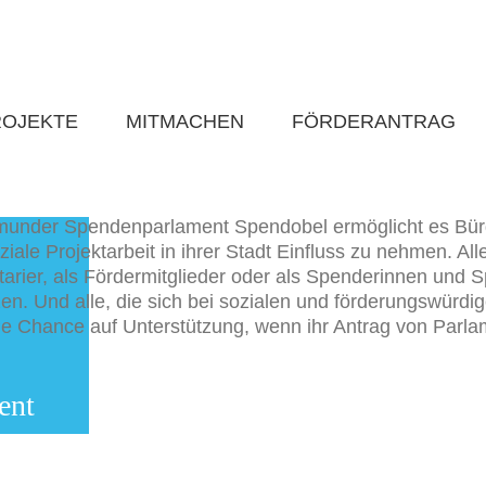
ROJEKTE
MITMACHEN
FÖRDERANTRAG
munder Spendenparlament Spendobel ermöglicht es Bürg
ziale Projektarbeit in ihrer Stadt Einfluss zu nehmen. Al
arier, als Fördermitglieder oder als Spenderinnen und S
zen. Und alle, die sich bei sozialen und förderungswürdi
e Chance auf Unterstützung, wenn ihr Antrag von Parlam
ent